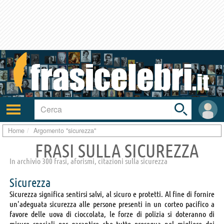
Toggle
search
bar
Attiva/disattiva
User
navigazione
area
Home
Argomento "sicurezza"
FRASI SULLA SICUREZZA
In archivio 300 frasi, aforismi, citazioni sulla sicurezza
Sicurezza
Sicurezza significa sentirsi salvi, al sicuro e protetti. Al fine di fornire
un'adeguata sicurezza alle persone presenti in un corteo pacifico a
favore delle uova di cioccolata, le forze di polizia si doteranno di
misure speciali per garantire che tutto prosegua nel migliore dei