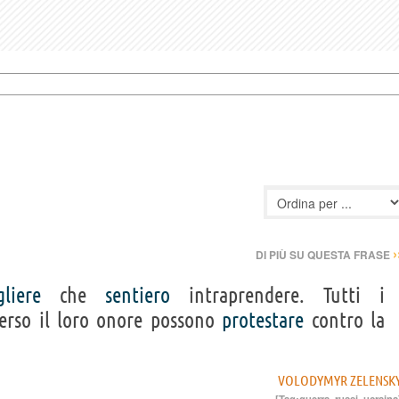
›
DI PIÙ SU QUESTA FRASE
gliere
che
sentiero
intraprendere. Tutti i
rso il loro onore possono
protestare
contro la
VOLODYMYR ZELENSK
[Tag:
guerra
,
russi
,
ucraina