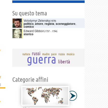
Su questo tema
Volodymyr Zelensky
(1978)
politico
,
attore
,
regista
,
sceneggiatore
,
comico
Edward Gibbon
(1737
-
1794)
storico
›
russi
guerra
natura
madre
pace
russia
musica
libertà
Y
Categorie affini
]
›