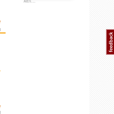
Altri…
Y
]
›
Y
]