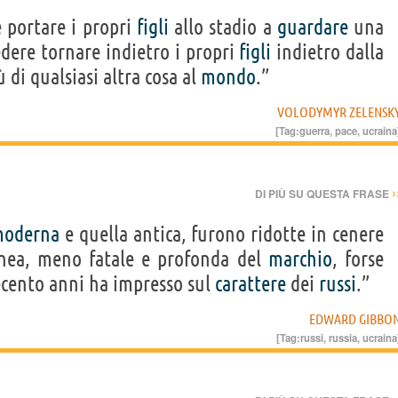
 portare i propri
figli
allo stadio a
guardare
una
dere tornare indietro i propri
figli
indietro dalla
 di qualsiasi altra cosa al
mondo
.”
VOLODYMYR ZELENSK
[Tag:
guerra
,
pace
,
ucraina
›
DI PIÙ SU QUESTA FRASE
oderna
e quella antica, furono ridotte in cenere
ea, meno fatale e profonda del
marchio
, forse
uecento anni ha impresso sul
carattere
dei
russi
.”
EDWARD GIBBO
[Tag:
russi
,
russia
,
ucraina