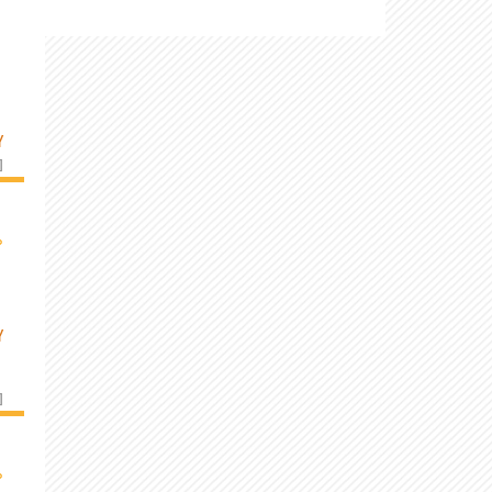
Y
]
›
Y
]
›