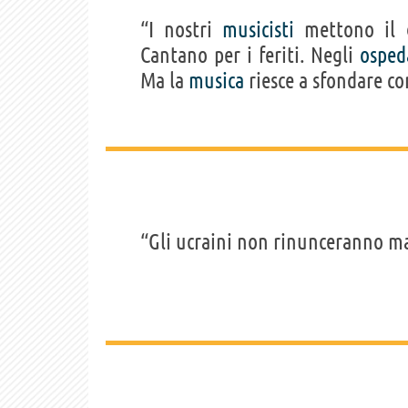
“I nostri
musicisti
mettono il g
Cantano per i feriti. Negli
osped
Ma la
musica
riesce a sfondare c
“Gli ucraini non rinunceranno mai