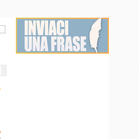
›
Y
]