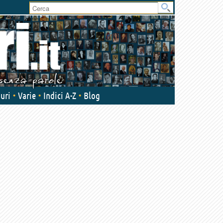
User
area
uri
Varie
Indici A-Z
Blog