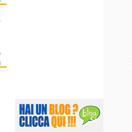
›
Y
]