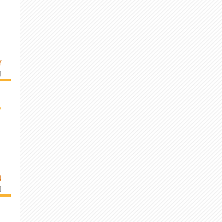
Y
]
›
N
]