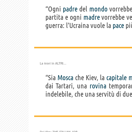
“Ogni
padre
del
mondo
vorrebbe
partita e ogni
madre
vorrebbe ve
guerra: l’Ucraina vuole la
pace
più
La trovi in
ALTRI…
“Sia
Mosca
che Kiev, la
capitale
m
dai Tartari, una
rovina
temporan
indelebile, che una servitù di d
Dal film:
THE ITALIAN JOB