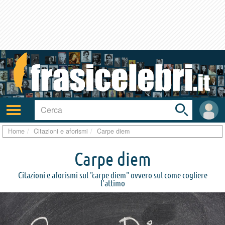
Toggle
search
bar
Attiva/disattiva
User
navigazione
area
Home
Citazioni e aforismi
Carpe diem
Carpe diem
Citazioni e aforismi sul "carpe diem" ovvero sul come cogliere
l'attimo