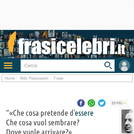
Toggle
search
bar
Attiva/disattiva
User
navigazione
area
Home
Aldo Palazzeschi
Frase
››
DI PIÙ
“«Che cosa pretende d'
essere
Che cosa vuol sembrare?
Dove vuole arrivare?»