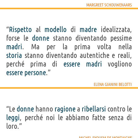
MARGREET SCHOUWENAARS
“
Rispetto
al
modello
di
madre
idealizzata,
forse le
donne
stanno diventando pessime
madri
. Ma per la prima volta nella
storia
stanno diventando autentiche e reali,
perché prima di
essere
madri
vogliono
essere
persone
.”
ELENA GIANINI BELOTTI
“Le
donne
hanno
ragione
a
ribellarsi
contro le
leggi
, perché noi le abbiamo fatte senza di
loro.”
MICHEL EYQUEM DE MONTAIGNE