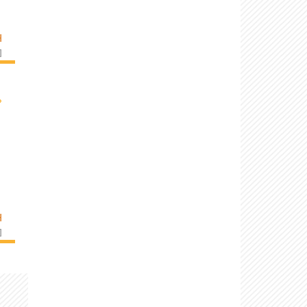
H
]
›
H
]