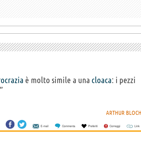
ocrazia
è molto simile a una
cloaca
: i pezzi
”
ARTHUR BLOC
E-mail
Commenta
Preferiti
Correggi
Link