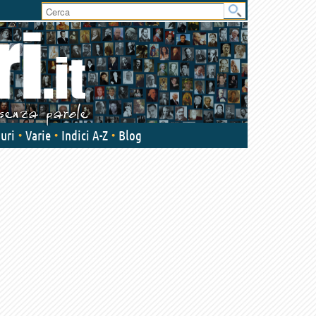
User
area
uri
Varie
Indici A-Z
Blog