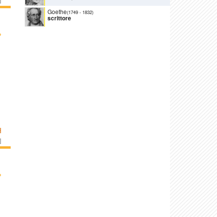
]
Goethe
(1749
-
1832)
scrittore
›
H
]
›