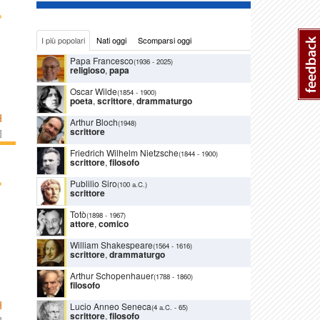
›
I più popolari
Nati oggi
Scomparsi oggi
Papa Francesco
(1936
-
2025)
religioso
,
papa
Oscar Wilde
(1854
-
1900)
poeta
,
scrittore
,
drammaturgo
H
Arthur Bloch
(1948)
scrittore
]
Friedrich Wilhelm Nietzsche
(1844
-
1900)
scrittore
,
filosofo
›
Publilio Siro
(100 a.C.)
scrittore
Totò
(1898
-
1967)
attore
,
comico
William Shakespeare
(1564
-
1616)
scrittore
,
drammaturgo
Arthur Schopenhauer
(1788
-
1860)
filosofo
H
Lucio Anneo Seneca
(4 a.C.
-
65)
scrittore
,
filosofo