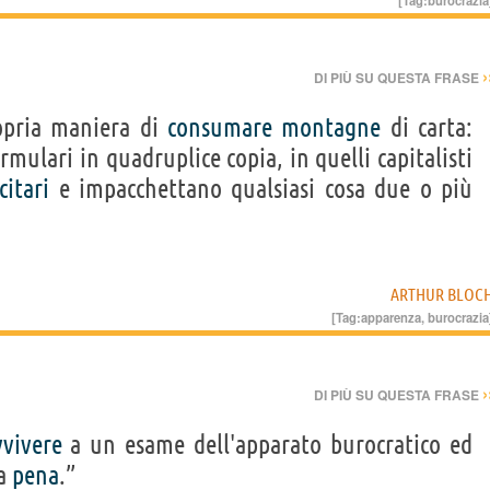
[Tag:
burocrazia
›
DI PIÙ SU QUESTA FRASE
opria maniera di
consumare
montagne
di carta:
mulari in quadruplice copia, in quelli capitalisti
citari
e impacchettano qualsiasi cosa due o più
ARTHUR BLOC
[Tag:
apparenza
,
burocrazia
›
DI PIÙ SU QUESTA FRASE
vvivere
a un esame dell'apparato burocratico ed
la
pena
.”