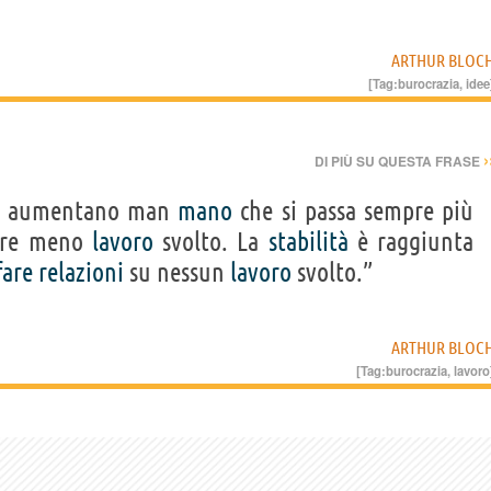
ARTHUR BLOC
[Tag:
burocrazia
,
idee
›
DI PIÙ SU QUESTA FRASE
aumentano man
mano
che si passa sempre più
pre meno
lavoro
svolto. La
stabilità
è raggiunta
fare
relazioni
su nessun
lavoro
svolto.”
ARTHUR BLOC
[Tag:
burocrazia
,
lavoro