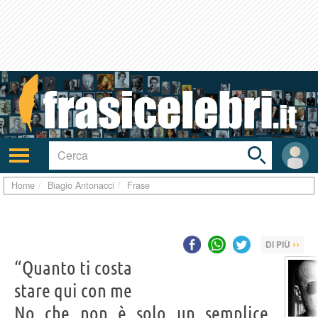
Toggle
search
bar
Attiva/disattiva
User
navigazione
area
Home
Biagio Antonacci
Frase
››
DI PIÙ
“Quanto ti costa
stare qui con me
No che non è solo un semplice