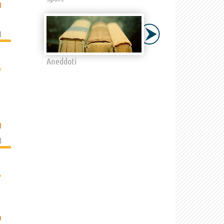
I
]
Aneddoti
›
I
]
›
O