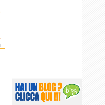
›
O
]