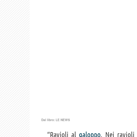
Dal libro:
LE NEWS
“Ravioli al
galoppo
. Nei raviol