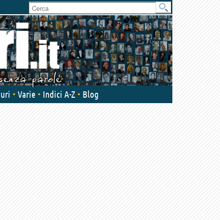
User
area
uri
Varie
Indici A-Z
Blog