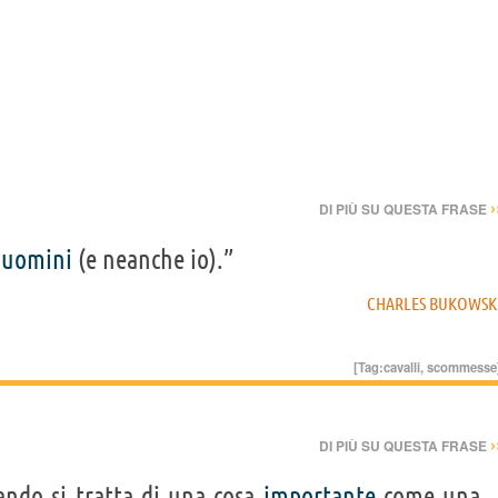
›
DI PIÙ SU QUESTA FRASE
i
uomini
(e neanche io).”
CHARLES BUKOWSK
[Tag:
cavalli
,
scommesse
›
DI PIÙ SU QUESTA FRASE
ndo si tratta di una cosa
importante
come una