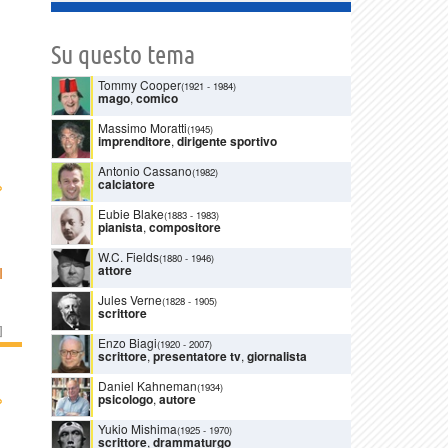
Su questo tema
Tommy Cooper
(1921
-
1984)
mago
,
comico
Massimo Moratti
(1945)
imprenditore
,
dirigente sportivo
Antonio Cassano
(1982)
›
calciatore
Eubie Blake
(1883
-
1983)
pianista
,
compositore
W.C. Fields
(1880
-
1946)
attore
I
Jules Verne
(1828
-
1905)
scrittore
]
Enzo Biagi
(1920
-
2007)
scrittore
,
presentatore tv
,
giornalista
Daniel Kahneman
(1934)
›
psicologo
,
autore
Yukio Mishima
(1925
-
1970)
scrittore
,
drammaturgo