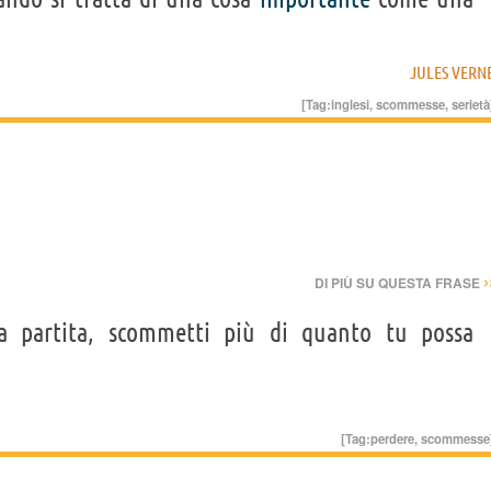
JULES VERN
[Tag:
inglesi
,
scommesse
,
serietà
›
DI PIÙ SU QUESTA FRASE
 partita, scommetti più di quanto tu possa
[Tag:
perdere
,
scommesse