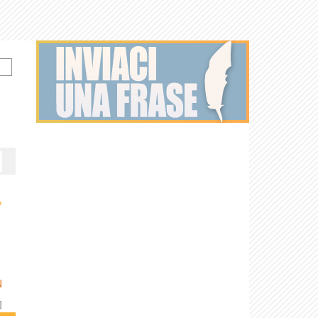
›
N
]