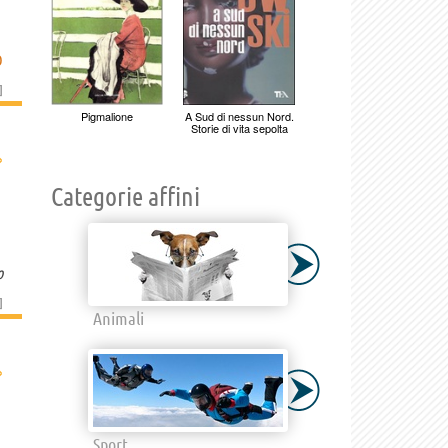
O
]
Pigmalione
A Sud di nessun Nord.
Storie di vita sepolta
›
Categorie affini
o
]
Animali
›
Sport