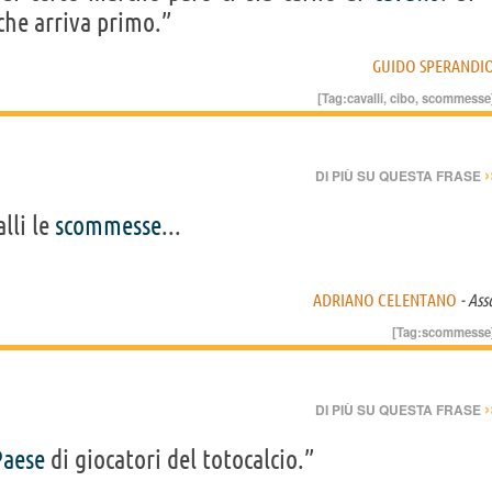
che arriva primo.”
GUIDO SPERANDI
[Tag:
cavalli
,
cibo
,
scommesse
›
DI PIÙ SU QUESTA FRASE
alli le
scommesse
...
ADRIANO CELENTANO
- Ass
[Tag:
scommesse
›
DI PIÙ SU QUESTA FRASE
Paese
di giocatori del totocalcio.”