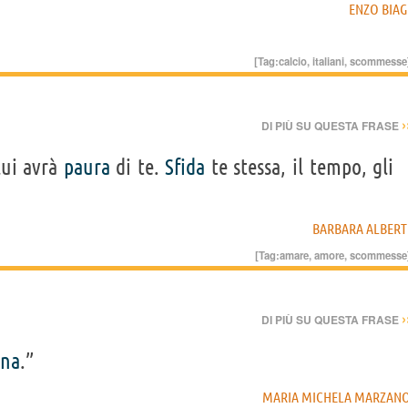
ENZO BIAG
[Tag:
calcio
,
italiani
,
scommesse
›
DI PIÙ SU QUESTA FRASE
lui avrà
paura
di te.
Sfida
te stessa, il tempo, gli
BARBARA ALBERT
[Tag:
amare
,
amore
,
scommesse
›
DI PIÙ SU QUESTA FRASE
na
.”
MARIA MICHELA MARZAN