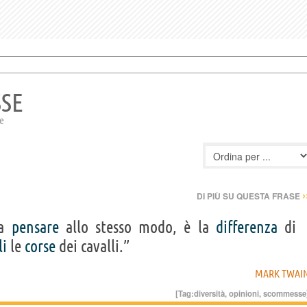
SSE
se
›
DI PIÙ SU QUESTA FRASE
ba
pensare
allo stesso modo, è la
differenza
di
li
le
corse
dei cavalli.”
MARK TWAI
[Tag:
diversità
,
opinioni
,
scommesse