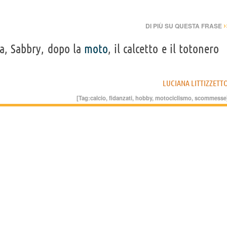
›
DI PIÙ SU QUESTA FRASE
ia, Sabbry, dopo la
moto
, il calcetto e il totonero
LUCIANA LITTIZZETT
[Tag:
calcio
,
fidanzati
,
hobby
,
motociclismo
,
scommesse