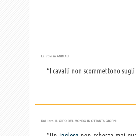
La trovi in
ANIMALI
“I cavalli non scommettono sugl
Dal libro:
IL GIRO DEL MONDO IN OTTANTA GIORNI
“Un
inglese
non scherza mai qua