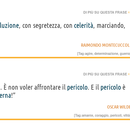
›
DI PIÙ SU QUESTA FRASE
oluzione
, con segretezza, con
celerità
, marciando,
RAIMONDO MONTECUCCOL
[Tag:
agire
,
determinazione
,
guerra
›
DI PIÙ SU QUESTA FRASE
o
. È non voler affrontare il
pericolo
. E il
pericolo
è
erna
!”
OSCAR WILD
[Tag:
amante
,
coraggio
,
pericoli
,
viltà