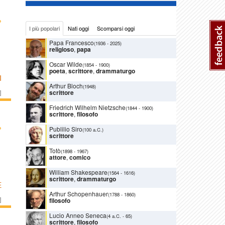
›
I più popolari
Nati oggi
Scomparsi oggi
Papa Francesco
(1936
-
2025)
religioso
,
papa
Oscar Wilde
(1854
-
1900)
poeta
,
scrittore
,
drammaturgo
I
Arthur Bloch
(1948)
scrittore
]
Friedrich Wilhelm Nietzsche
(1844
-
1900)
scrittore
,
filosofo
›
Publilio Siro
(100 a.C.)
scrittore
Totò
(1898
-
1967)
attore
,
comico
William Shakespeare
(1564
-
1616)
scrittore
,
drammaturgo
E
Arthur Schopenhauer
(1788
-
1860)
]
filosofo
Lucio Anneo Seneca
(4 a.C.
-
65)
scrittore
,
filosofo