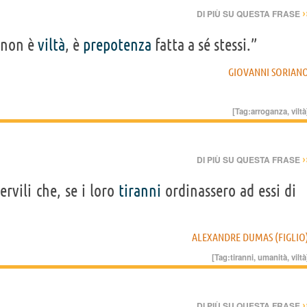
›
DI PIÙ SU QUESTA FRASE
 non è
viltà
, è
prepotenza
fatta a sé stessi.”
GIOVANNI SORIAN
[Tag:
arroganza
,
viltà
›
DI PIÙ SU QUESTA FRASE
ervili che, se i loro
tiranni
ordinassero ad essi di
ALEXANDRE DUMAS (FIGLIO
[Tag:
tiranni
,
umanità
,
viltà
›
DI PIÙ SU QUESTA FRASE