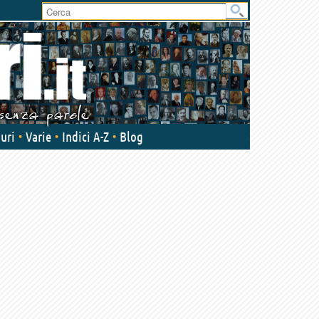
User
area
uri
Varie
Indici A-Z
Blog