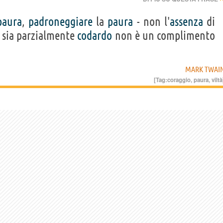
paura
,
padroneggiare
la
paura
- non l'
assenza
di
sia parzialmente
codardo
non è un complimento
MARK TWAI
[Tag:
coraggio
,
paura
,
viltà