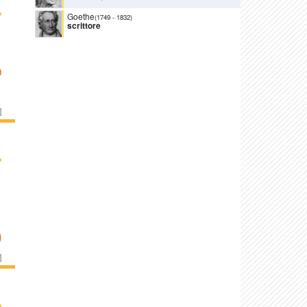
›
Goethe
(1749
-
1832)
scrittore
O
]
›
)
]
›