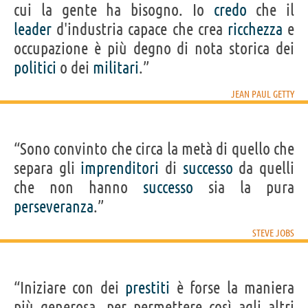
cui la gente ha bisogno. Io
credo
che il
leader
d'industria capace che crea
ricchezza
e
occupazione è più degno di nota storica dei
politici
o dei
militari
.”
JEAN PAUL GETTY
“Sono convinto che circa la metà di quello che
separa gli
imprenditori
di
successo
da quelli
che non hanno
successo
sia la pura
perseveranza
.”
STEVE JOBS
“Iniziare con dei
prestiti
è forse la maniera
più generosa, per permettere così agli altri