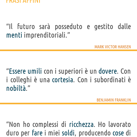
FRASI AFFINI
“Il futuro sarà posseduto e gestito dalle
menti
imprenditoriali.”
MARK VICTOR HANSEN
“
Essere
umili
con i superiori è un
dovere
. Con
i colleghi è una
cortesia
. Con i subordinati è
nobiltà
.”
BENJAMIN FRANKLIN
“Non ho complessi di
ricchezza
. Ho lavorato
duro per
fare
i miei
soldi
, producendo
cose
di