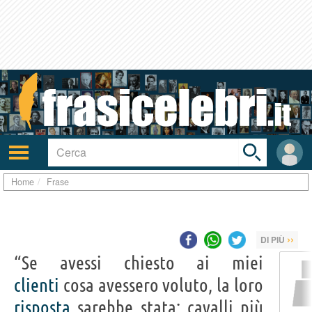
Toggle
search
bar
Attiva/disattiva
User
navigazione
area
Home
Frase
››
DI PIÙ
“Se avessi chiesto ai miei
clienti
cosa avessero voluto, la loro
risposta
sarebbe stata: cavalli più