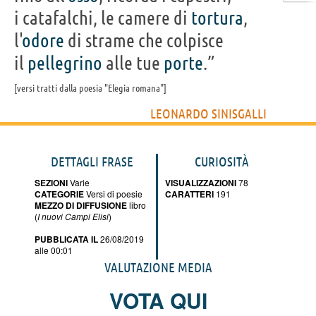
i catafalchi, le camere di
tortura
,
l'
odore
di strame che colpisce
il
pellegrino
alle tue
porte
.”
versi tratti dalla poesia "Elegia romana"
LEONARDO SINISGALLI
DETTAGLI FRASE
CURIOSITÀ
SEZIONI
Varie
VISUALIZZAZIONI
78
CATEGORIE
Versi di poesie
CARATTERI
191
MEZZO DI DIFFUSIONE
libro
(
I nuovi Campi Elisi
)
PUBBLICATA IL
26/08/2019
alle 00:01
VALUTAZIONE MEDIA
VOTA QUI