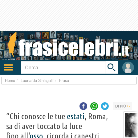
Toggle
search
bar
Attiva/disattiva
User
navigazione
area
Home
Leonardo Sinisgalli
Frase
››
DI PIÙ
“Chi conosce le tue
estati
, Roma,
sa di aver toccato la luce
fino all'
osso
, ricorda i capestri,