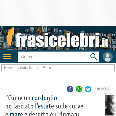
Toggle
search
bar
Attiva/disattiva
User
navigazione
area
Home
Vittorio Sereni
Frase
››
DI PIÙ
“Come un
cordoglio
ho lasciato l’
estate
sulle curve
e
mare
e deserto è il domani