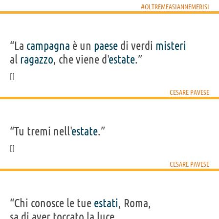
#OLTREMEASIANNEMERISI
“La
campagna
è un
paese
di verdi
misteri
al
ragazzo
, che viene d'
estate
.”
CESARE PAVESE
“Tu tremi nell'
estate
.”
CESARE PAVESE
“Chi conosce le tue
estati
, Roma,
sa di aver toccato la luce