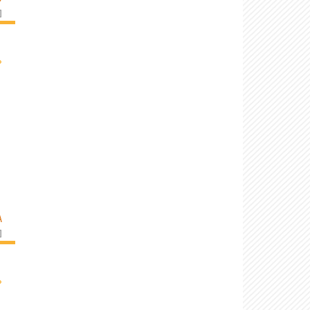
]
›
A
]
›