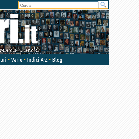
User
area
uri
Varie
Indici A-Z
Blog