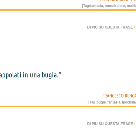
[Tag:
fantasia
,
onestà
,
pace
,
realtà
›
DI PIÙ SU QUESTA FRASE
appolati
in una
bugia
.”
FRANCESCO RENG
[Tag:
bugie
,
fantasia
,
ipocrisia
›
DI PIÙ SU QUESTA FRASE