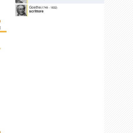
Goethe
(1749
-
1832)
scrittore
O
]
›
O