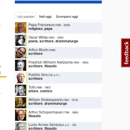
I più popolari
Nati oggi
Scomparsi oggi
›
Papa Francesco
(1936
-
2025)
religioso
,
papa
Oscar Wilde
(1854
-
1900)
poeta
,
scrittore
,
drammaturgo
Arthur Bloch
(1948)
scrittore
Friedrich Wilhelm Nietzsche
(1844
-
1900)
scrittore
,
filosofo
O
]
Publilio Siro
(100 a.C.)
scrittore
Totò
(1898
-
1967)
attore
,
comico
›
William Shakespeare
(1564
-
1616)
scrittore
,
drammaturgo
Arthur Schopenhauer
(1788
-
1860)
filosofo
Lucio Anneo Seneca
(4 a.C.
-
65)
scrittore
,
filosofo