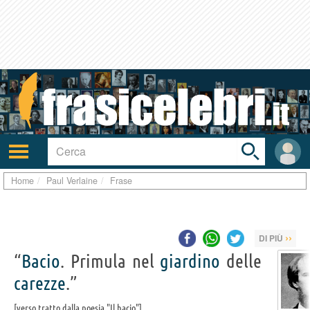
Toggle
search
bar
Attiva/disattiva
User
navigazione
area
Home
Paul Verlaine
Frase
››
DI PIÙ
“
Bacio
. Primula nel
giardino
delle
carezze
.”
verso tratto dalla poesia "Il bacio"