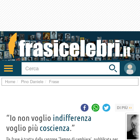
Toggle
search
bar
Attiva/disattiva
User
navigazione
area
Home
Pino Daniele
Frase
››
DI PIÙ
“Io non voglio
indifferenza
voglio più
coscienza
.”
la frase è tratta dalla canzone 'Tempo di cambiare', pubblicata per