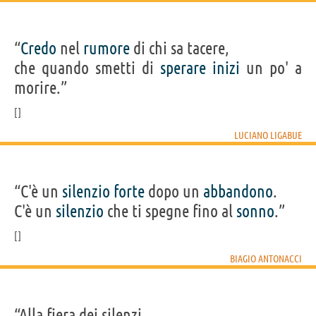
“
Credo
nel
rumore
di chi sa tacere,
che quando smetti di
sperare
inizi
un po' a
morire.”
LUCIANO LIGABUE
“C'è un
silenzio
forte
dopo un
abbandono
.
C'è un
silenzio
che ti spegne fino al
sonno
.”
BIAGIO ANTONACCI
“Alla fiera dei silenzi