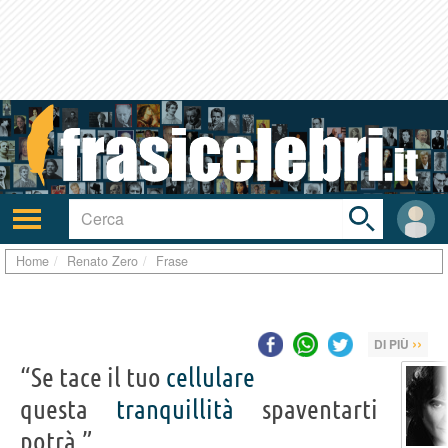
Toggle
search
bar
Attiva/disattiva
User
navigazione
area
Home
Renato Zero
Frase
››
DI PIÙ
“Se tace il tuo
cellulare
questa
tranquillità
spaventarti
potrà.”