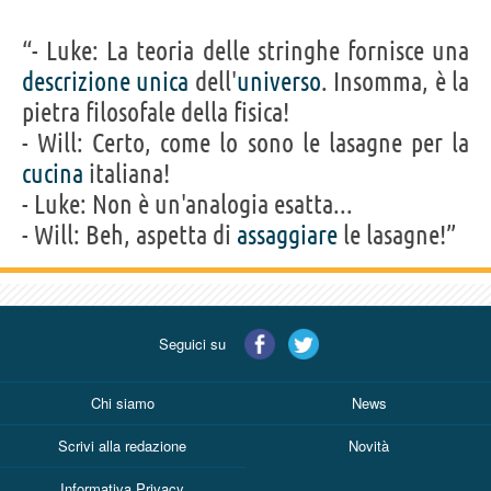
“- Luke: La teoria delle stringhe fornisce una
descrizione
unica
dell'
universo
. Insomma, è la
pietra filosofale della fisica!
- Will: Certo, come lo sono le lasagne per la
cucina
italiana!
- Luke: Non è un'analogia esatta...
- Will: Beh, aspetta di
assaggiare
le lasagne!”
Seguici su
Chi siamo
News
Scrivi alla redazione
Novità
Informativa Privacy