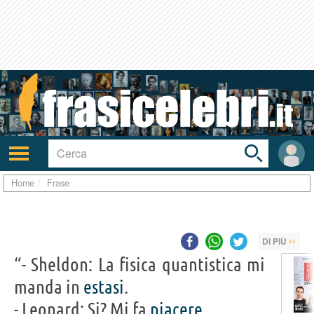
Toggle
search
bar
Attiva/disattiva
User
navigazione
area
Home
Frase
››
DI PIÙ
“- Sheldon: La fisica quantistica mi
manda in
estasi
.
- Leonard: Si? Mi fa
piacere
.