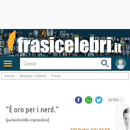
Toggle
search
bar
Attiva/disattiva
User
navigazione
area
Home
Stephen Colbert
Frase
››
DI PIÙ
“È oro per i nerd.”
parlando delle criptovalute