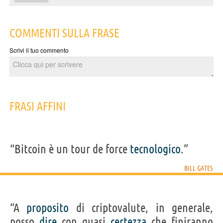
COMMENTI SULLA FRASE
Scrivi il tuo commento
FRASI AFFINI
“Bitcoin è un tour de force
tecnologico
.”
BILL GATES
“A
proposito
di criptovalute, in generale,
posso
dire
con quasi
certezza
che finiranno