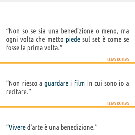
IDENTIKIT E DATI ANAGRAFICI
“Non so se sia una benedizione o meno, ma
Nome
Elias
ogni volta che metto
piede
sul set è come se
Cognome
Koteas
Nato
11 marzo 1961
fosse la prima volta.”
Sesso
maschile
Nazionalità
canadese
Professione
attore
ELIAS KOTEAS
Segno zodiacale
Pesci
FILM DI ELIAS KOTEAS
“Non riesco a
guardare
i
film
in cui sono io a
recitare.”
ELIAS KOTEAS
I maghi del
Shutter Island
Il quarto tipo
Il curioso caso
Shoo
crimine
di...
“
Vivere
d'arte è una benedizione.”