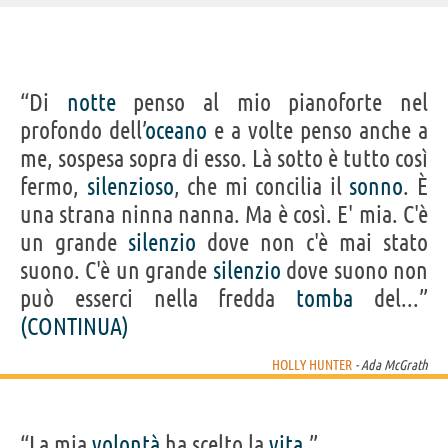
IDENTIKIT E DATI ANAGRAFICI
“Di
notte
penso al mio pianoforte nel
Nome
Holly
profondo dell’
oceano
e a volte penso anche a
Cognome
Hunter
Nato
20 marzo 1958
me, sospesa sopra di esso. Là sotto è tutto così
Sesso
femminile
Nazionalità
statunitense
fermo,
silenzioso
, che mi concilia il
sonno
. È
Professione
attore
Segno zodiacale
Pesci
una strana ninna nanna. Ma è così. E' mia. C'è
FILM DI HOLLY HUNTER
un grande
silenzio
dove non c'è mai stato
suono. C'è un grande
silenzio
dove suono non
può esserci nella fredda
tomba
del...”
(CONTINUA)
HOLLY HUNTER
- Ada McGrath
Gli Incredibili 2
The Big Sick: Il...
Batman v
Tutte le ex del
Una 
Superman:...
mio...
esage
“La mia
volontà
ha scelto la
vita
.”