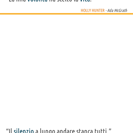
Acquista film con Holly Hunter su
HOLLY HUNTER
- Ada McGrath
Frasi, citazioni e aforismi di Holly Hunter
9
IN ITALIANO
Personaggi affini per
CAST
GENERI
“Il
silenzio
a lungo andare stanca tutti.”