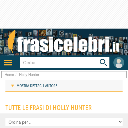
Toggle
search
bar
Attiva/disattiva
User
navigazione
area
Home
Holly Hunter
MOSTRA DETTAGLI AUTORE
Frasi di Holly Hunter
TUTTE LE FRASI DI HOLLY HUNTER