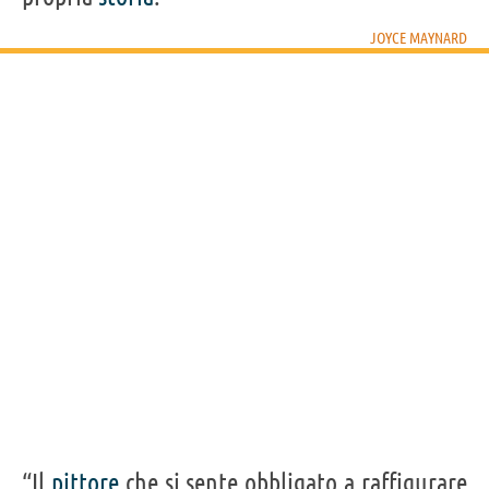
JOYCE MAYNARD
Condividi
Tweet
JOYCE MAYNARD
Personaggi affini per
PROFESSIONE
CONTENUTI
“Il
pittore
che si sente obbligato a raffigurare