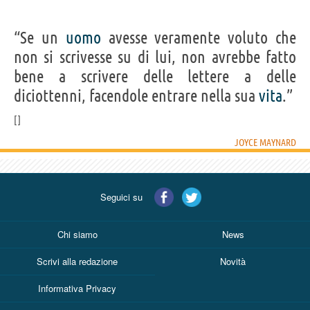
“Se un
uomo
avesse veramente voluto che
non si scrivesse su di lui, non avrebbe fatto
bene a scrivere delle lettere a delle
diciottenni, facendole entrare nella sua
vita
.”
JOYCE MAYNARD
Seguici su
Chi siamo
News
Scrivi alla redazione
Novità
Informativa Privacy