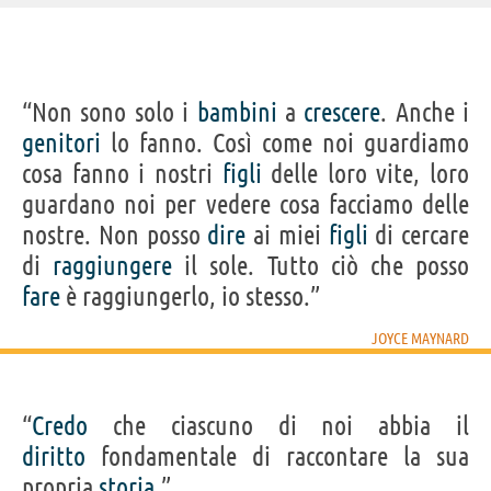
IDENTIKIT E DATI ANAGRAFICI
“Non sono solo i
bambini
a
crescere
. Anche i
Nome
Joyce
genitori
lo fanno. Così come noi guardiamo
Cognome
Maynard
Nato
5 novembre 1953
cosa fanno i nostri
figli
delle loro vite, loro
Sesso
femminile
Nazionalità
statunitense
guardano noi per vedere cosa facciamo delle
Professione
scrittore
Segno zodiacale
Scorpione
nostre. Non posso
dire
ai miei
figli
di cercare
di
raggiungere
il sole. Tutto ciò che posso
Acquista libri di Joyce Maynard su
fare
è raggiungerlo, io stesso.”
Frasi, citazioni e aforismi di Joyce Maynard
JOYCE MAYNARD
7
IN ITALIANO
“
Credo
che ciascuno di noi abbia il
“Credo che ciascuno di noi abbia il diritto
diritto
fondamentale di raccontare la sua
fondamentale di raccontare la sua propria storia.”
propria
storia
.”