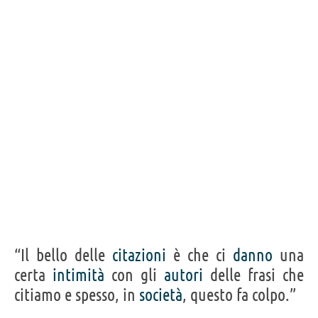
intimità con gli autori delle frasi che citiamo e
spesso, in società, questo fa colpo.”
KENNETH WILLIAMS
Condividi
Tweet
Personaggi affini per
CAST
GENERI
Nessun personaggio.
“Il bello delle
citazioni
è che ci
danno
una
certa
intimità
con gli
autori
delle frasi che
citiamo e spesso, in
società
, questo fa colpo.”