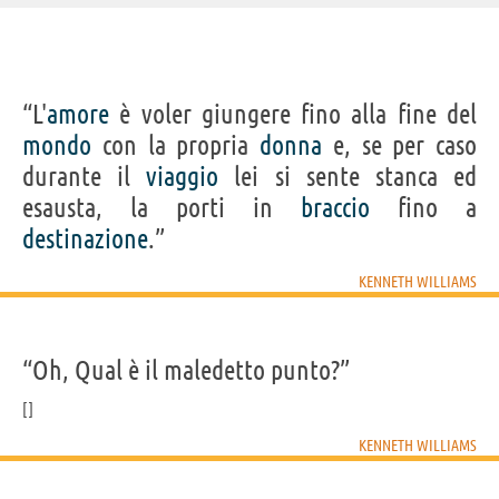
IDENTIKIT E DATI ANAGRAFICI
“L'
amore
è voler giungere fino alla fine del
Nome
Kenneth
mondo
con la propria
donna
e, se per caso
Cognome
Williams
Nato
22 febbraio 1926 a Bingfield Street, King's Cross, Londra
durante il
viaggio
lei si sente stanca ed
Morto
15 aprile 1988
Sesso
maschile
esausta, la porti in
braccio
fino a
Nazionalità
inglese
Professione
attore
,
comico
destinazione
.”
Segno zodiacale
Pesci
KENNETH WILLIAMS
Acquista film con Kenneth Williams su
Frasi, citazioni e aforismi di Kenneth Williams
“Oh, Qual è il maledetto punto?”
10
IN ITALIANO
KENNETH WILLIAMS
“Il bello delle citazioni è che ci danno una certa