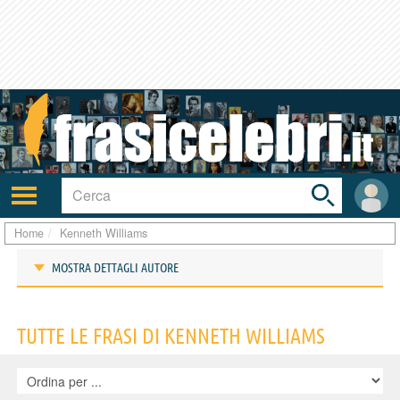
Toggle
search
bar
Attiva/disattiva
User
navigazione
area
Home
Kenneth Williams
MOSTRA DETTAGLI AUTORE
Frasi di Kenneth Williams
TUTTE LE FRASI DI KENNETH WILLIAMS