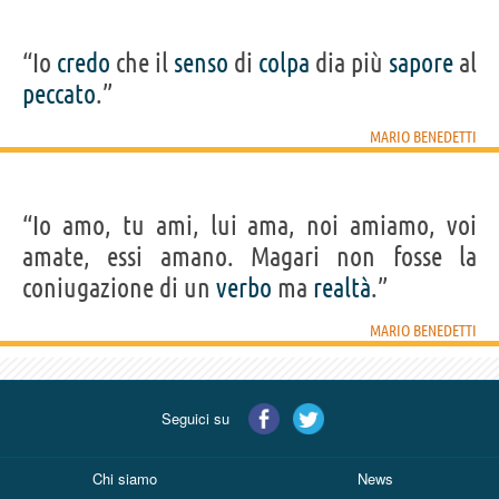
“Io
credo
che il
senso
di
colpa
dia più
sapore
al
peccato
.”
MARIO BENEDETTI
“Io amo, tu ami, lui ama, noi amiamo, voi
amate, essi amano. Magari non fosse la
coniugazione di un
verbo
ma
realtà
.”
MARIO BENEDETTI
Seguici su
Chi siamo
News