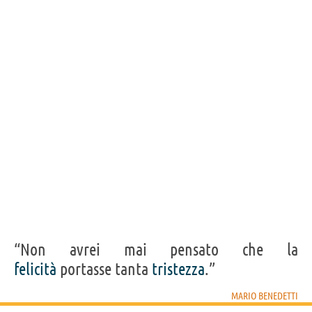
sia mai stato.”
MARIO BENEDETTI
Condividi
Tweet
Personaggi affini per
PROFESSIONE
CONTENUTI
“Non avrei mai pensato che la
felicità
portasse tanta
tristezza
.”
MARIO BENEDETTI