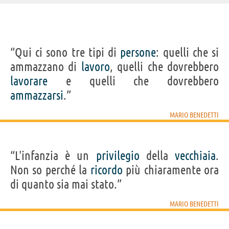
IDENTIKIT E DATI ANAGRAFICI
“Qui ci sono tre tipi di
persone
: quelli che si
Nome
Mario
ammazzano di
lavoro
, quelli che dovrebbero
Cognome
Benedetti
Nato
14 settembre 1920 a Paso de los Toros
lavorare
e quelli che dovrebbero
Morto
17 maggio 2009 a Montevideo
Sesso
maschile
ammazzarsi
.”
Professione
poeta
,
scrittore
Segno zodiacale
Vergine
MARIO BENEDETTI
Acquista libri di Mario Benedetti su
“L'infanzia è un
privilegio
della
vecchiaia
.
Frasi, citazioni e aforismi di Mario Benedetti
Non so perché la
ricordo
più chiaramente ora
5
IN ITALIANO
di quanto sia mai stato.”
MARIO BENEDETTI
“L'infanzia è un privilegio della vecchiaia. Non so
perché la ricordo più chiaramente ora di quanto