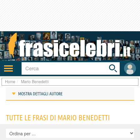
Toggle
search
bar
Attiva/disattiva
User
navigazione
area
Home
Mario Benedetti
MOSTRA DETTAGLI AUTORE
Frasi di Mario Benedetti
TUTTE LE FRASI DI MARIO BENEDETTI