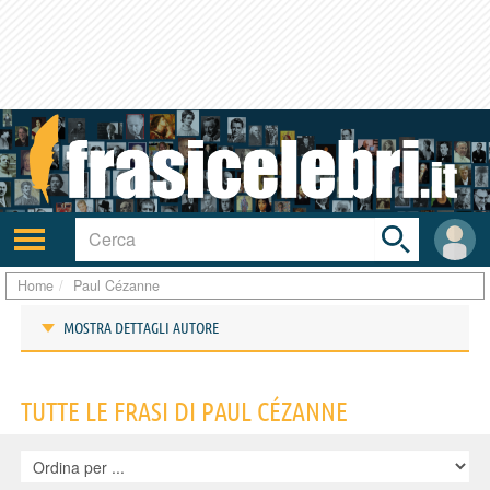
Toggle
search
bar
Attiva/disattiva
User
navigazione
area
Home
Paul Cézanne
MOSTRA DETTAGLI AUTORE
Frasi di Paul Cézanne
TUTTE LE FRASI DI PAUL CÉZANNE