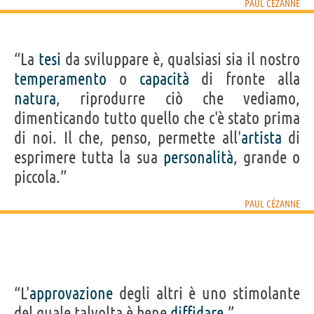
PAUL CÉZANNE
“La
tesi
da sviluppare è, qualsiasi sia il nostro
temperamento
o
capacità
di fronte alla
natura
, riprodurre ciò che vediamo,
dimenticando tutto quello che c'è stato prima
di noi. Il che, penso, permette all'
artista
di
esprimere tutta la sua
personalità
, grande o
piccola.”
PAUL CÉZANNE
“L'
approvazione
degli altri è uno stimolante
del quale talvolta è bene
diffidare
.”