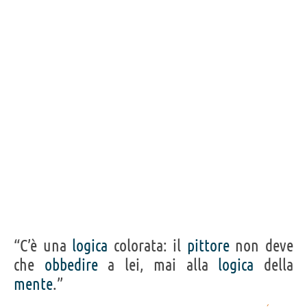
8
IN ITALIANO
“L'approvazione degli altri è uno stimolante del
quale talvolta è bene diffidare.”
PAUL CÉZANNE
Condividi
Tweet
Personaggi affini per
PROFESSIONE
CONTENUTI
“C’è una
logica
colorata: il
pittore
non deve
che
obbedire
a lei, mai alla
logica
della
mente
.”