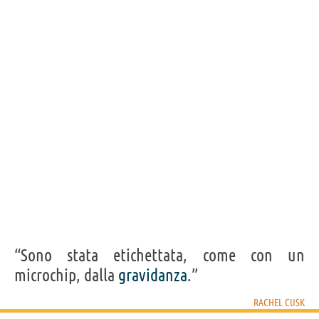
Acquista libri di Rachel Cusk su
Frasi, citazioni e aforismi di Rachel Cusk
12
IN ITALIANO
Personaggi affini per
PROFESSIONE
CONTENUTI
“Sono stata etichettata, come con un
microchip, dalla
gravidanza
.”
RACHEL CUSK