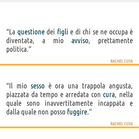
IDENTIKIT E DATI ANAGRAFICI
“La
questione
dei
figli
e di chi se ne occupa è
Nome
Rachel
diventata, a mio
avviso
, prettamente
Cognome
Cusk
Nato
8 gennaio 1967
politica.”
Sesso
femminile
Nazionalità
britannica
Professione
scrittrice
RACHEL CUSK
Segno zodiacale
Capricorno
LIBRI DI RACHEL CUSK
“Il mio
sesso
è ora una trappola angusta,
piazzata da tempo e arredata con
cura
, nella
quale sono inavvertitamente incappata e
dalla quale non posso
fuggire
.”
Transiti
Puoi dire addio al
RACHEL CUSK
sonno