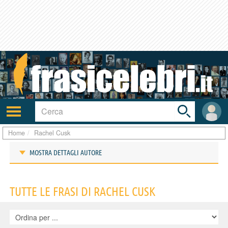
Toggle
search
bar
Attiva/disattiva
User
navigazione
area
Home
Rachel Cusk
MOSTRA DETTAGLI AUTORE
Frasi di Rachel Cusk
TUTTE LE FRASI DI RACHEL CUSK