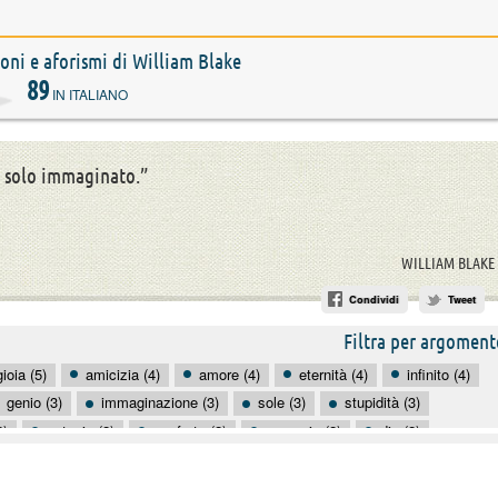
zioni e aforismi di William Blake
89
IN ITALIANO
o solo immaginato.”
WILLIAM BLAKE
Condividi
Tweet
Filtra per argoment
gioia (5)
amicizia (4)
amore (4)
eternità (4)
infinito (4)
genio (3)
immaginazione (3)
sole (3)
stupidità (3)
2)
astuzia (2)
conforto (2)
coraggio (2)
dio (2)
legge (2)
mattina (2)
mezzogiorno (2)
notte (2)