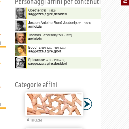
Personaggi affini per contenuti
›
Goethe
(1749
-
1832)
saggezza
,
agire
,
desideri
Joseph Antoine René Joubert
(1754
-
1824)
amicizia
E
Thomas Jefferson
(1743
-
1826)
amicizia
]
Buddha
(566 a.C.
-
486 a.C.)
saggezza
,
agire
,
gioia
Epicuro
(341 a.C.
-
270 a.C.)
›
saggezza
,
agire
,
desideri
Categorie affini
E
]
Amicizia