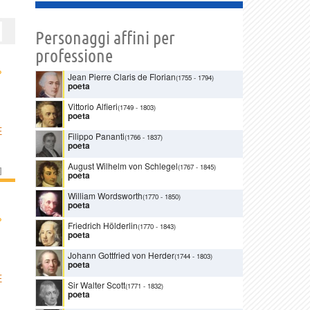
Personaggi affini per
professione
›
Jean Pierre Claris de Florian
(1755
-
1794)
poeta
Vittorio Alfieri
(1749
-
1803)
poeta
E
Filippo Pananti
(1766
-
1837)
poeta
August Wilhelm von Schlegel
(1767
-
1845)
]
poeta
William Wordsworth
(1770
-
1850)
poeta
›
Friedrich Hölderlin
(1770
-
1843)
poeta
Johann Gottfried von Herder
(1744
-
1803)
poeta
E
Sir Walter Scott
(1771
-
1832)
poeta