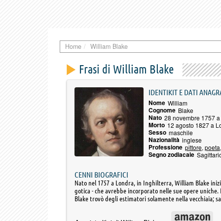
Home
William Blake
Frasi di William Blake
IDENTIKIT E DATI ANAGR
Nome
William
Cognome
Blake
Nato
28 novembre 1757 a
Morto
12 agosto 1827 a L
Sesso
maschile
Nazionalità
inglese
Professione
pittore
,
poeta
Segno zodiacale
Sagittari
CENNI BIOGRAFICI
Nato nel 1757 a Londra, in Inghilterra, William Blake iniz
gotica - che avrebbe incorporato nelle sue opere uniche. 
Blake trovò degli estimatori solamente nella vecchiaia;