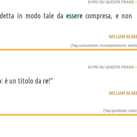
›
DI PIÙ SU QUESTA FRASE
detta in modo tale da
essere
compresa, e non
WILLIAM BLAK
[Tag:
comunicare
,
incomprensione
,
verità
›
DI PIÙ SU QUESTA FRASE
o
: è un titolo da
re
!”
WILLIAM BLAK
[Tag:
giudicare
,
stato