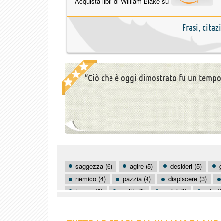
Acquista libri di William Blake su
Frasi, cita
“Ciò che è oggi dimostrato fu un temp
saggezza (6)
agire (5)
desideri (5)
nemico (4)
pazzia (4)
dispiacere (3)
tempo (3)
verità (3)
amici (2)
arte (
frustrazione (2)
ira (2)
lavorare (2)