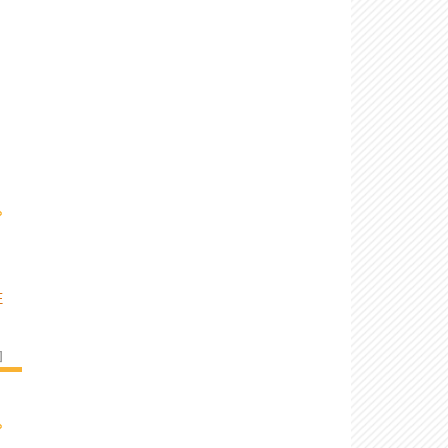
›
E
]
›