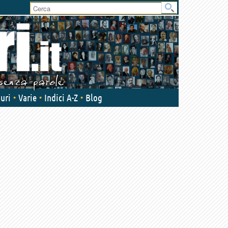
User
area
uri
Varie
Indici A-Z
Blog