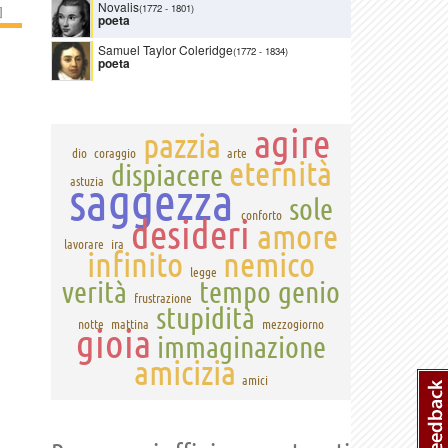
Novalis
(1772
-
1801)
]
poeta
Samuel Taylor Coleridge
(1772
-
1834)
poeta
agire
pazzia
dio
coraggio
arte
eternità
dispiacere
saggezza
astuzia
sole
conforto
desideri
amore
lavorare
ira
infinito
nemico
legge
verità
tempo
genio
frustrazione
stupidità
notte
mattina
mezzogiorno
gioia
immaginazione
amicizia
amici