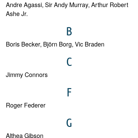
Andre Agassi
,
Sir Andy Murray
,
Arthur Robert
Ashe Jr.
B
Boris Becker
,
Björn Borg
,
Vic Braden
C
Jimmy Connors
F
Roger Federer
G
Althea Gibson