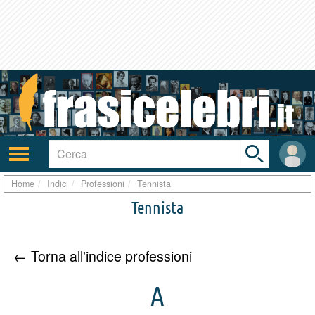
Toggle
search
bar
Attiva/disattiva
User
navigazione
area
Home
Indici
Professioni
Tennista
Tennista
← Torna all'indice professioni
A