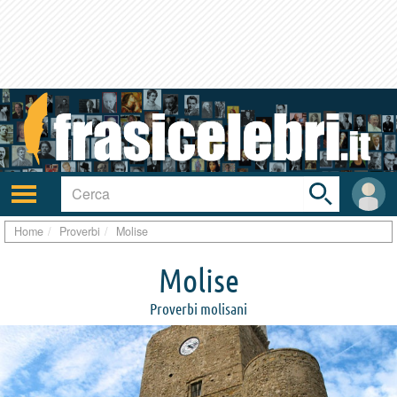
Toggle
search
bar
Attiva/disattiva
User
navigazione
area
Home
Proverbi
Molise
Molise
Proverbi molisani