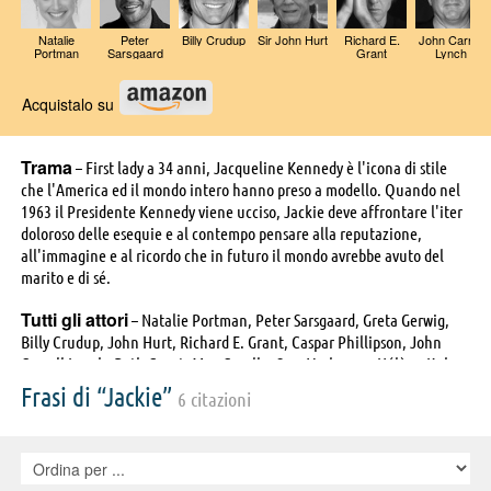
Natalie
Peter
Billy Crudup
Sir John Hurt
Richard E.
John Carroll
Portman
Sarsgaard
Grant
Lynch
Acquistalo su
Trama
– First lady a 34 anni, Jacqueline Kennedy è l'icona di stile
che l'America ed il mondo intero hanno preso a modello. Quando nel
1963 il Presidente Kennedy viene ucciso, Jackie deve affrontare l'iter
doloroso delle esequie e al contempo pensare alla reputazione,
all'immagine e al ricordo che in futuro il mondo avrebbe avuto del
marito e di sé.
Tutti gli attori
– Natalie Portman, Peter Sarsgaard, Greta Gerwig,
Billy Crudup, John Hurt, Richard E. Grant, Caspar Phillipson, John
Carroll Lynch, Beth Grant, Max Casella, Sara Verhagen, Hélène Kuhn,
Deborah Findlay, Corey Johnson, Aidan O'Hare, Ralph Brown, David
Frasi di “Jackie”
6 citazioni
Caves, Penny Downie, Georgie Glen, Julie Judd, Peter Hudson, John
Paval, Bill Dunn, Vivienne Vernes, Yann Bean, Ken Starcevic, Craig
Sechler, Rebecca Compton, Bryan Ashby, David DeBoy, Stéphane
Höhn, Serge Onteniente, Sunnie Pelant, Aiden Weinberg, Brody