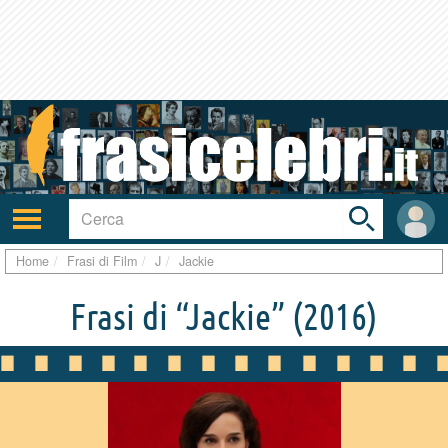
Toggle
search
bar
Attiva/disattiva
User
navigazione
area
Home
Frasi di Film
J
Jackie
Frasi di “Jackie”
(2016)