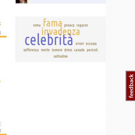
fama
X
roma
privacy
ragazze
invadenza
]
celebrità
errori
eccesso
sofferenza
morte
tumore
stress
canada
pericoli
solitudine
›
E
]