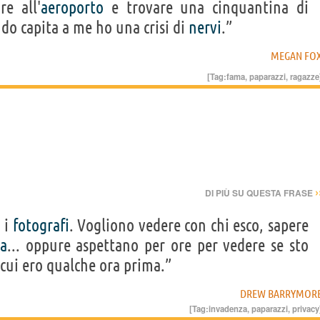
re all'
aeroporto
e trovare una cinquantina di
do capita a me ho una crisi di
nervi
.”
MEGAN FO
[Tag:
fama
,
paparazzi
,
ragazze
›
DI PIÙ SU QUESTA FRASE
 i
fotografi
. Vogliono vedere con chi esco, sapere
za
... oppure aspettano per ore per vedere se sto
cui ero qualche ora prima.”
DREW BARRYMOR
[Tag:
invadenza
,
paparazzi
,
privacy