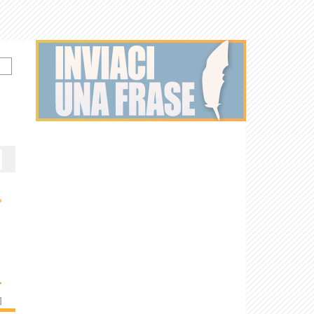
›
.
]