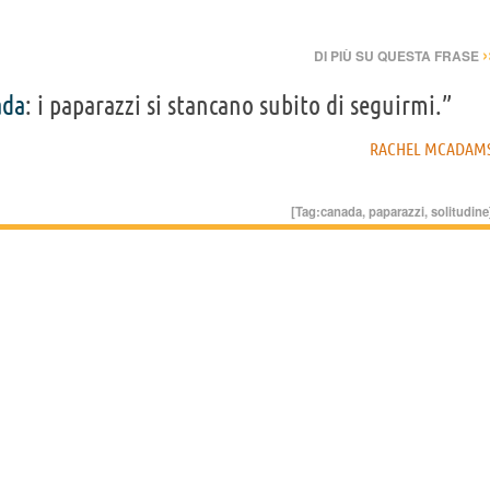
›
DI PIÙ SU QUESTA FRASE
ada
: i paparazzi si stancano subito di seguirmi.”
RACHEL MCADAM
[Tag:
canada
,
paparazzi
,
solitudine