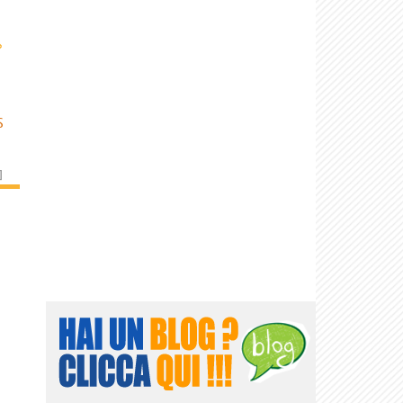
›
S
]