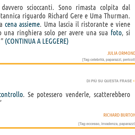
davvero scioccanti. Sono rimasta colpita dal
tannica riguardo Richard Gere e Uma Thurman.
 a
cena
assieme
. Uma lascia il ristorante e viene
 una ringhiera solo per avere una sua
foto
, si
.”
(CONTINUA A LEGGERE)
JULIA ORMON
[Tag:
celebrità
,
paparazzi
,
pericoli
›
DI PIÙ SU QUESTA FRASE
controllo
. Se potessero venderle, scatterebbero
”
RICHARD BURTO
[Tag:
eccesso
,
invadenza
,
paparazzi