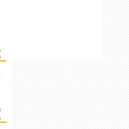
D
]
›
N
]