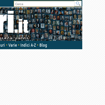
User
area
uri
Varie
Indici A-Z
Blog