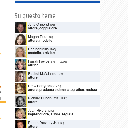
Su questo tema
Julia Ormond
(1965)
attore
,
doppiatore
Megan Fox
(1986)
attore
,
modello
Heather Mills
(1968)
›
modello
,
attivista
Farrah Fawcett
(1947
-
2009)
attrice
Rachel McAdams
(1978)
attore
Drew Barrymore
S
(1975)
attore
,
produttore cinematografico
,
regista
a
]
Richard Burton
(1925
-
1984)
attore
Joan Rivers
(1933)
imprenditore
,
attore
,
regista
›
Robert Downey Jr.
(1965)
attore