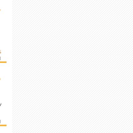
›
S
]
›
y
]