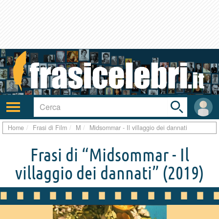
Toggle
search
bar
Attiva/disattiva
User
navigazione
area
Home
Frasi di Film
M
Midsommar - Il villaggio dei dannati
Frasi di “Midsommar - Il
villaggio dei dannati”
(2019)