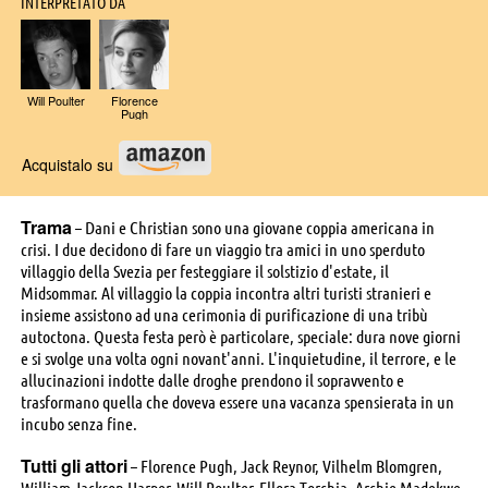
INTERPRETATO DA
Will Poulter
Florence
Pugh
Acquistalo su
Trama
– Dani e Christian sono una giovane coppia americana in
crisi. I due decidono di fare un viaggio tra amici in uno sperduto
villaggio della Svezia per festeggiare il solstizio d'estate, il
Midsommar. Al villaggio la coppia incontra altri turisti stranieri e
insieme assistono ad una cerimonia di purificazione di una tribù
autoctona. Questa festa però è particolare, speciale: dura nove giorni
e si svolge una volta ogni novant'anni. L'inquietudine, il terrore, e le
allucinazioni indotte dalle droghe prendono il sopravvento e
trasformano quella che doveva essere una vacanza spensierata in un
incubo senza fine.
Tutti gli attori
– Florence Pugh, Jack Reynor, Vilhelm Blomgren,