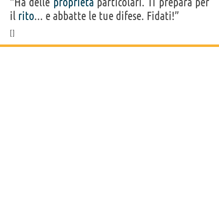
“Ha delle
proprietà
particolari. Ti prepara per
il
rito
... e abbatte le tue difese. Fidati!”