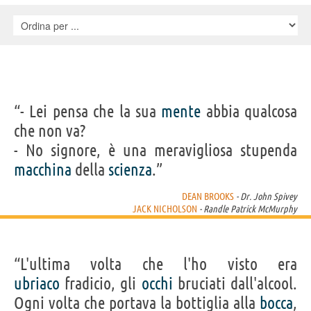
Sarkisian, Vincent Schiavelli, Mews Small, Delos V. Smith Jr., Tin
Welch, Brad Dourif, , Aurore Clément, Anjelica Huston, Audrey
Landers, Tom McCall, James V. Shore, Saul Zaentz
“- Lei pensa che la sua
mente
abbia qualcosa
che non va?
- No signore, è una meravigliosa stupenda
macchina
della
scienza
.”
DEAN BROOKS
- Dr. John Spivey
JACK NICHOLSON
- Randle Patrick McMurphy
“L'ultima volta che l'ho visto era
ubriaco
fradicio, gli
occhi
bruciati dall'alcool.
Ogni volta che portava la bottiglia alla
bocca
,