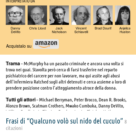
INTERPRETATO DA
Danny
Chris Lloyd
Jack
Vincent
Brad Dourif
Anjelica
DeVito
Nicholson
Schiavelli
Huston
Acquistalo su
Trama
– McMurphy ha un passato criminale e ancora una volta si
trova nei guai. Stavolta però cerca di farsi trasferire nel reparto
psichiatrico del carcere per non lavorare, ma qui assite agli abusi
dell'infermiera Ratched sugli altri detenuti e cerca assieme a loro di
prendere posizione contro l'atteggiamento atroce della donna.
Tutti gli attori
– Michael Berryman, Peter Brocco, Dean R. Brooks,
Alonzo Brown, Scatman Crothers, Mwako Cumbuka, Danny DeVito,
William Duell, Josip Elic, Lan Fendors, Louise Fletcher, Nathan
George, Ken Kenny, Mel Lambert, Sydney Lassick, Kay Lee,
Frasi di “Qualcuno volò sul nido del cuculo”
8
Christopher Lloyd, Dwight Marfield, Ted Markland, Louisa Moritz,
citazioni
Jack Nicholson, William Redfield, Philip Roth, Will Sampson, Mimi