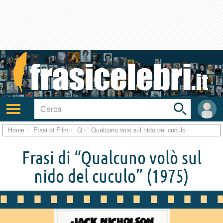
Toggle
search
bar
Attiva/disattiva
User
navigazione
area
Home
Frasi di Film
Q
Qualcuno volò sul nido del cuculo
Frasi di “Qualcuno volò sul
nido del cuculo”
(1975)