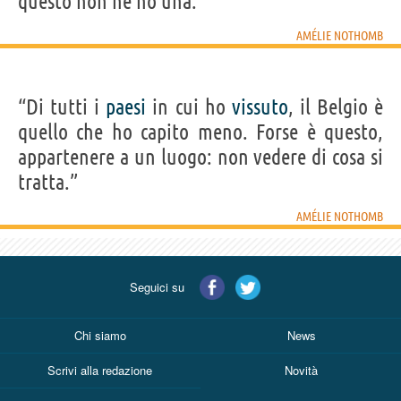
questo non ne ho una.”
AMÉLIE NOTHOMB
“Di tutti i
paesi
in cui ho
vissuto
, il Belgio è
quello che ho capito meno. Forse è questo,
appartenere a un luogo: non vedere di cosa si
tratta.”
AMÉLIE NOTHOMB
Seguici su
Chi siamo
News
Scrivi alla redazione
Novità