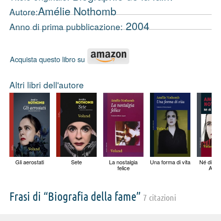
Amélie Nothomb
Autore:
2004
Anno di prima pubblicazione:
Acquista questo libro su
Altri libri dell'autore
Gli aerostati
Sete
La nostalgia
Una forma di vita
Né di Eva
felice
Ada
Frasi di “Biografia della fame”
7 citazioni