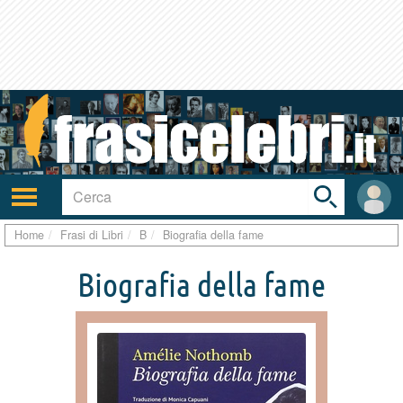
Toggle
search
bar
Attiva/disattiva
User
navigazione
area
Home
Frasi di Libri
B
Biografia della fame
Biografia della fame