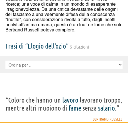
ricerca; una voce di calma in un mondo di esasperante
irragionevolezza. Da una critica devastante delle origini
del fascismo a una veemente difesa della conoscenza
"inutile", con considerazione rivolta a tutto, dagli insetti
nocivi all'anima umana, questo è un tour de force che solo
Bertrand Russell poteva compiere.
Frasi di “Elogio dell'ozio”
5 citazioni
“Coloro che hanno un
lavoro
lavorano troppo,
mentre altri muoiono di
fame
senza
salario
.”
BERTRAND RUSSELL