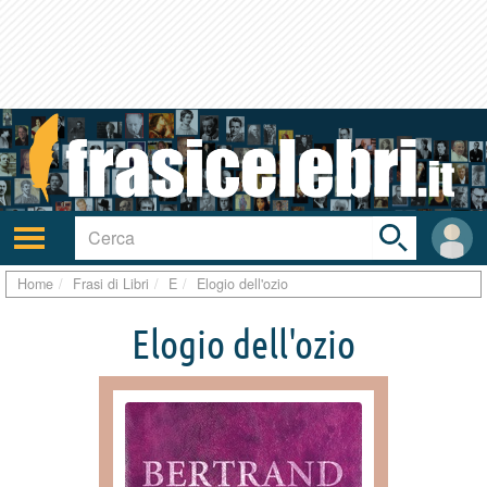
Toggle
search
bar
Attiva/disattiva
User
navigazione
area
Home
Frasi di Libri
E
Elogio dell'ozio
Elogio dell'ozio