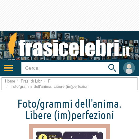
Toggle
search
bar
Attiva/disattiva
User
navigazione
area
Home
Frasi di Libri
F
Foto/grammi dell'anima. Libere (im)perfezioni
Foto/grammi dell'anima.
Libere (im)perfezioni