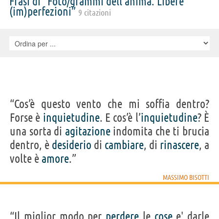
Frasi di “Foto/grammi dell'anima. Libere
(im)perfezioni”
9 citazioni
“Cos’è questo vento che mi soffia dentro?
Forse è
inquietudine
. E cos’è l’
inquietudine
? È
una sorta di
agitazione
indomita che ti brucia
dentro, è
desiderio
di
cambiare
, di
rinascere
, a
volte è
amore
.”
MASSIMO BISOTTI
“Il miglior modo per
perdere
le
cose
e' darle