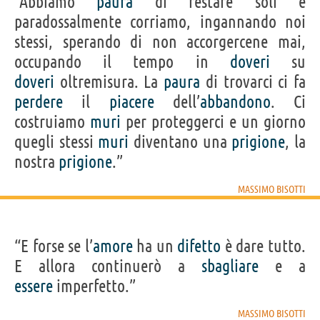
“Abbiamo
paura
di restare soli e
paradossalmente corriamo, ingannando noi
stessi, sperando di non accorgercene mai,
occupando il tempo in
doveri
su
doveri
oltremisura. La
paura
di trovarci ci fa
perdere
il
piacere
dell’
abbandono
. Ci
costruiamo
muri
per proteggerci e un giorno
quegli stessi
muri
diventano una
prigione
, la
nostra
prigione
.”
MASSIMO BISOTTI
“E forse se l’
amore
ha un
difetto
è dare tutto.
E allora continuerò a
sbagliare
e a
essere
imperfetto.”
MASSIMO BISOTTI