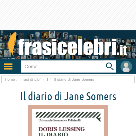
Toggle
search
bar
Attiva/disattiva
User
navigazione
area
Home
Frasi di Libri
I
Il diario di Jane Somers
Il diario di Jane Somers