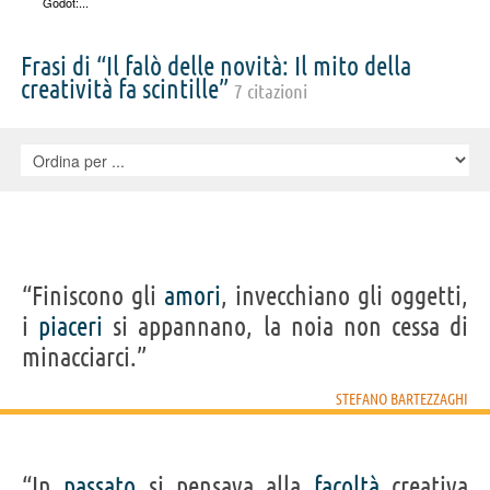
Godot:...
Frasi di “Il falò delle novità: Il mito della
creatività fa scintille”
7 citazioni
“Finiscono gli
amori
, invecchiano gli oggetti,
i
piaceri
si appannano, la noia non cessa di
minacciarci.”
STEFANO BARTEZZAGHI
“In
passato
si pensava alla
facoltà
creativa