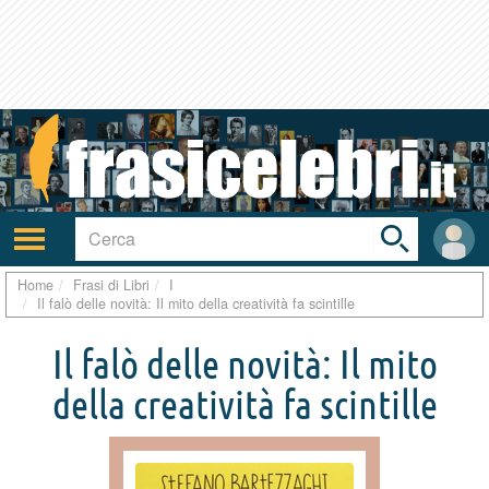
Toggle
search
bar
Attiva/disattiva
User
navigazione
area
Home
Frasi di Libri
I
Il falò delle novità: Il mito della creatività fa scintille
Il falò delle novità: Il mito
della creatività fa scintille