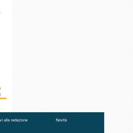
›
A
]
vi alla redazione
Novità