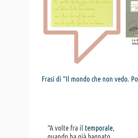
La d
irrea
Frasi di “Il mondo che non vedo. P
“A volte fra il
temporale
,
quando ha già bagnato,