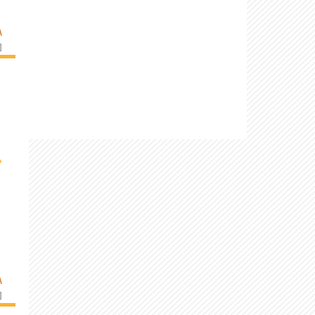
A
]
›
A
]