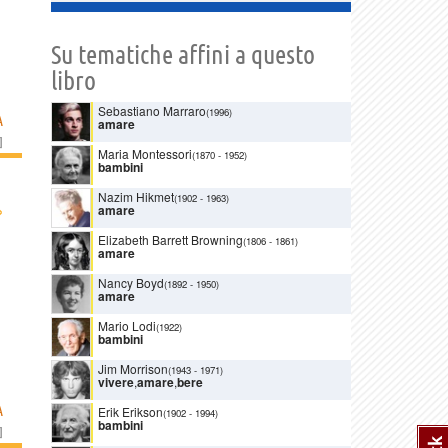
Su tematiche affini a questo
libro
Sebastiano Marraro
(1996)
A
amare
]
Maria Montessori
(1870
-
1952)
bambini
Nazim Hikmet
(1902
-
1963)
›
amare
Elizabeth Barrett Browning
(1806
-
1861)
amare
Nancy Boyd
(1892
-
1950)
amare
Mario Lodi
(1922)
bambini
Jim Morrison
(1943
-
1971)
vivere
,
amare
,
bere
A
Erik Erikson
(1902
-
1994)
bambini
]