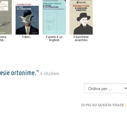
ivina
Il libro...
Il poeta è un
Il banchiere
ltà...
fingitore
anarchico
oesie ortonime.”
6 citazioni
›
DI PIÙ SU QUESTA FRASE