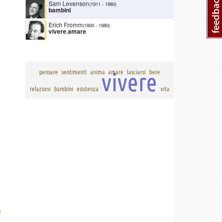
Sam Levenson
(1911
-
1980)
bambini
Erich Fromm
(1900
-
1980)
vivere
,
amare
vivere
pensare
sentimenti
anima
amare
lasciarsi
bere
relazioni
bambini
esistenza
vita
›