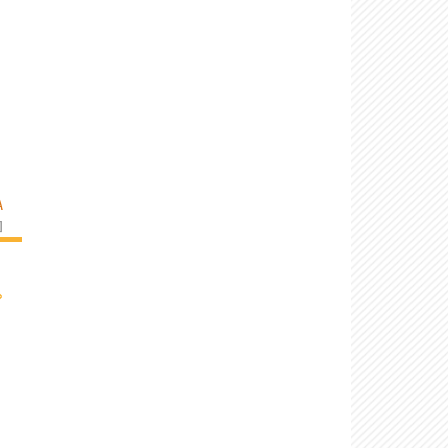
A
]
›