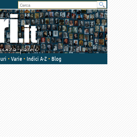
User
area
uri
Varie
Indici A-Z
Blog