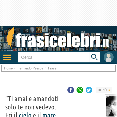
Toggle
search
bar
Attiva/disattiva
User
navigazione
area
Home
Fernando Pessoa
Frase
››
DI PIÙ
“Ti amai e amandoti
solo te non vedevo.
Eri il
cielo
e il
mare
,