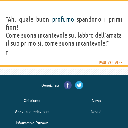
“Ah, quale buon
profumo
spandono i primi
fiori!
Come suona incantevole sul labbro dell’amata
il suo primo sì, come suona incantevole!”
PAUL VERLAINE
Seguici su
Chi siamo
News
Scrivi alla redazione
Novità
Informativa Privacy