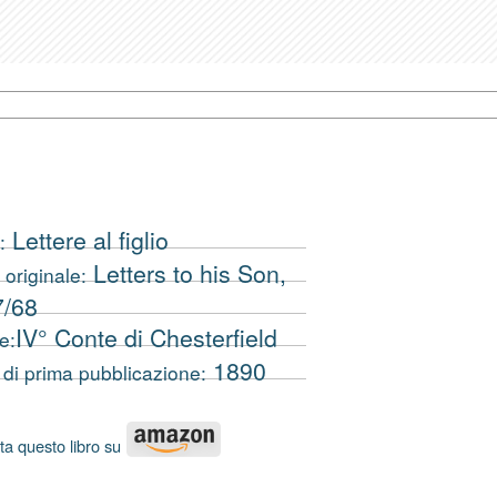
Lettere al figlio
:
Letters to his Son,
 originale:
7/68
IV° Conte di Chesterfield
e:
1890
di prima pubblicazione:
ta questo libro su