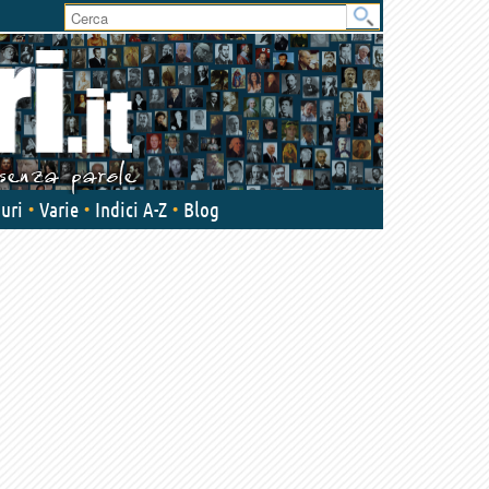
User
area
uri
Varie
Indici A-Z
Blog