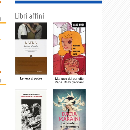
D
Libri affini
]
›
D
Lettera al padre
Manuale del perfetto
]
Papà. Beati gli orfani!