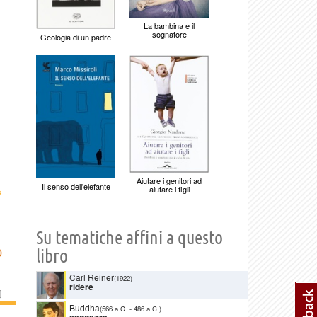
La bambina e il
sognatore
Geologia di un padre
Aiutare i genitori ad
Il senso dell'elefante
›
aiutare i figli
Su tematiche affini a questo
libro
D
Carl Reiner
(1922)
ridere
]
Buddha
(566 a.C.
-
486 a.C.)
saggezza