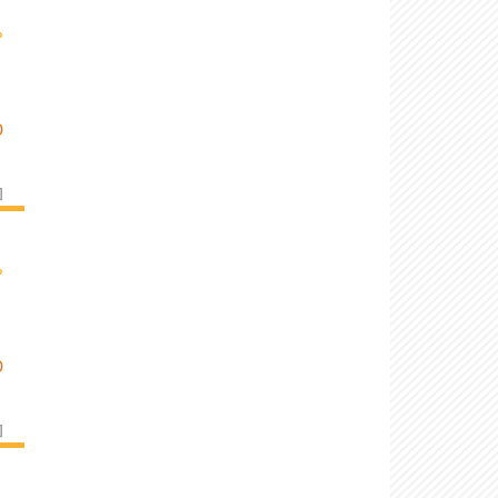
›
D
]
›
D
]