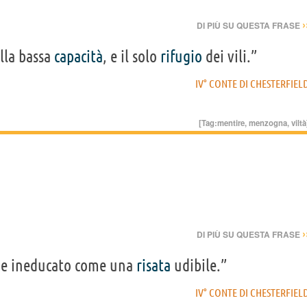
›
DI PIÙ SU QUESTA FRASE
lla bassa
capacità
, e il solo
rifugio
dei vili.”
IV° CONTE DI CHESTERFIEL
[Tag:
mentire
,
menzogna
,
viltà
›
DI PIÙ SU QUESTA FRASE
o e ineducato come una
risata
udibile.”
IV° CONTE DI CHESTERFIEL