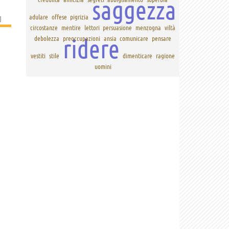
saggezza
adulare
offese
pigrizia
]
circostanze
mentire
lettori
persuasione
menzogna
viltà
ridere
debolezza
preoccupazioni
ansia
comunicare
pensare
vestiti
stile
dimenticare
ragione
uomini