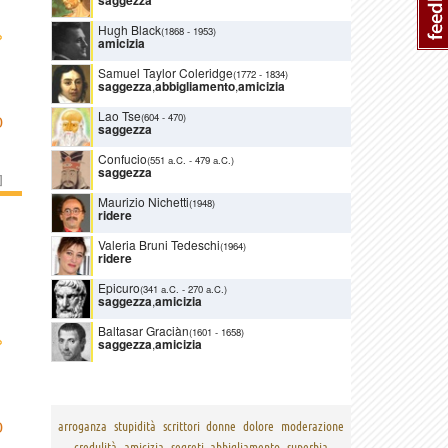
Hugh Black
›
(1868
-
1953)
amicizia
Samuel Taylor Coleridge
(1772
-
1834)
saggezza
,
abbigliamento
,
amicizia
Lao Tse
(604
-
470)
D
saggezza
Confucio
(551 a.C.
-
479 a.C.)
saggezza
]
Maurizio Nichetti
(1948)
ridere
Valeria Bruni Tedeschi
(1964)
ridere
Epicuro
(341 a.C.
-
270 a.C.)
saggezza
,
amicizia
Baltasar Graciàn
(1601
-
1658)
›
saggezza
,
amicizia
D
arroganza
stupidità
scrittori
donne
dolore
moderazione
credulità
amicizia
segreti
abbigliamento
superbia