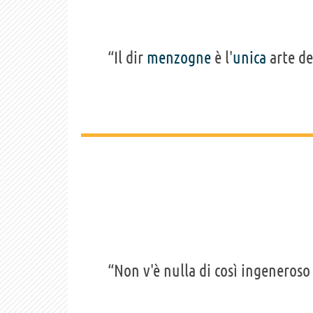
“Il dir
menzogne
è l'
unica
arte de
“Non v'è nulla di così ingeneros