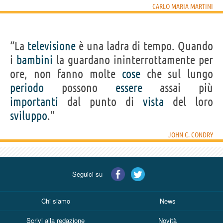
CARLO MARIA MARTINI
“La
televisione
è una ladra di tempo. Quando
i
bambini
la guardano ininterrottamente per
ore, non fanno molte
cose
che sul lungo
periodo
possono
essere
assai più
importanti
dal punto di
vista
del loro
sviluppo
.”
JOHN C. CONDRY
Seguici su
Chi siamo
News
Scrivi alla redazione
Novità