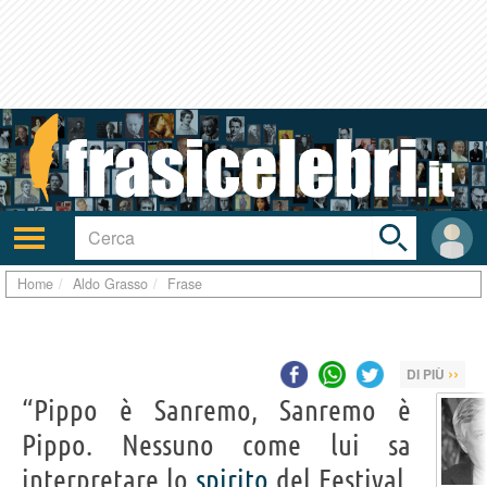
Toggle
search
bar
Attiva/disattiva
User
navigazione
area
Home
Aldo Grasso
Frase
››
DI PIÙ
“Pippo è Sanremo, Sanremo è
Pippo. Nessuno come lui sa
interpretare lo
spirito
del Festival,