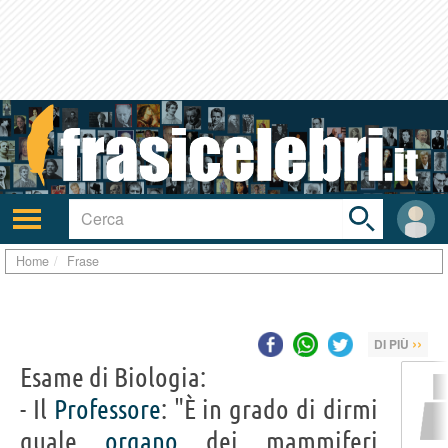
Toggle
search
bar
Attiva/disattiva
User
navigazione
area
Home
Frase
››
DI PIÙ
Esame di Biologia:
- Il
Professore
: "È in grado di dirmi
quale
organo
dei mammiferi