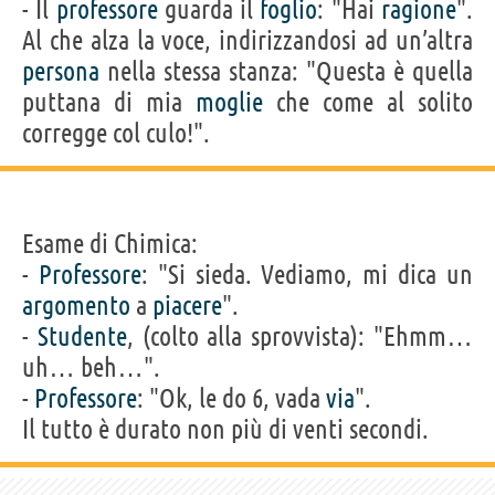
- Il
professore
guarda il
foglio
: "Hai
ragione
".
Al che alza la voce, indirizzandosi ad un’altra
persona
nella stessa stanza: "Questa è quella
puttana di mia
moglie
che come al solito
corregge col culo!".
Esame di Chimica:
-
Professore
: "Si sieda. Vediamo, mi dica un
argomento
a
piacere
".
-
Studente
, (colto alla sprovvista): "Ehmm…
uh… beh…".
-
Professore
: "Ok, le do 6, vada
via
".
Il tutto è durato non più di venti secondi.