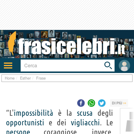
Toggle
search
bar
Attiva/disattiva
User
navigazione
area
Home
Esther
Frase
››
DI PIÙ
“L'
impossibilità
è la
scusa
degli
opportunisti
e dei
vigliacchi
. Le
persone
coraggiose, invece,