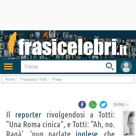
Toggle
search
bar
Attiva/disattiva
User
navigazione
area
Home
Francesco Totti
Frase
››
DI PIÙ
Il
reporter
rivolgendosi a Totti:
"Una Roma cinica", e Totti: "Ah, no.
Ragà', 'nun parlate
inglese
, che