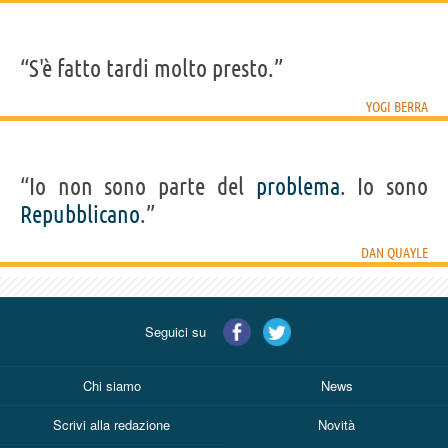
“S'è fatto tardi molto presto.”
YOGI BERRA
“Io non sono parte del
problema
. Io sono
Repubblicano
.”
DAN QUAYLE
Seguici su
Chi siamo
News
Scrivi alla redazione
Novità