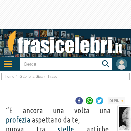
Toggle
search
bar
Attiva/disattiva
User
navigazione
area
Home
Gabriella Sica
Frase
››
DI PIÙ
“E ancora una volta una
profezia
aspettano da te,
nuova tra
stelle
antiche,