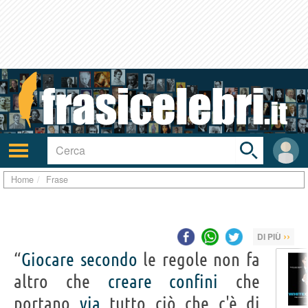
Toggle
search
bar
Attiva/disattiva
User
navigazione
area
Home
Frase
››
DI PIÙ
“
Giocare
secondo
le regole non fa
altro che
creare
confini
che
portano
via
tutto ciò che c'è di