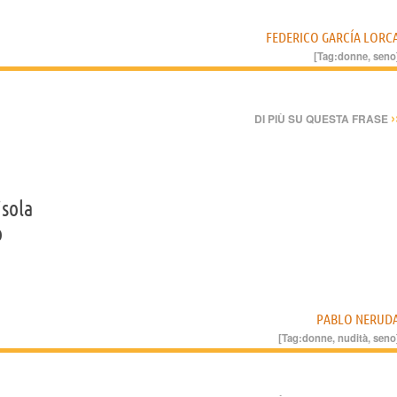
FEDERICO GARCÍA LORC
[Tag:
donne
,
seno
›
DI PIÙ SU QUESTA FRASE
isola
o
PABLO NERUD
[Tag:
donne
,
nudità
,
seno