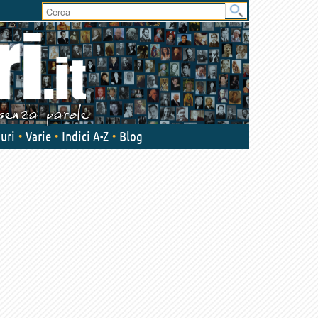
User
area
uri
Varie
Indici A-Z
Blog