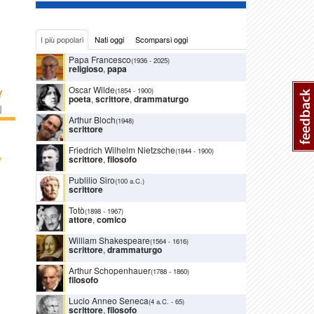
I più popolari
Nati oggi
Scomparsi oggi
Papa Francesco
(1936
-
2025)
religioso
,
papa
Oscar Wilde
(1854
-
1900)
Y
poeta
,
scrittore
,
drammaturgo
]
Arthur Bloch
(1948)
scrittore
Friedrich Wilhelm Nietzsche
(1844
-
1900)
›
scrittore
,
filosofo
Publilio Siro
(100 a.C.)
scrittore
Totò
(1898
-
1967)
attore
,
comico
William Shakespeare
(1564
-
1616)
scrittore
,
drammaturgo
Arthur Schopenhauer
(1788
-
1860)
filosofo
Lucio Anneo Seneca
(4 a.C.
-
65)
scrittore
,
filosofo