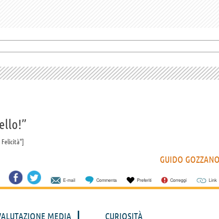
ello!”
 Felicità"
GUIDO GOZZAN
E-mail
Commenta
Preferiti
Correggi
Link
VALUTAZIONE MEDIA
CURIOSITÀ