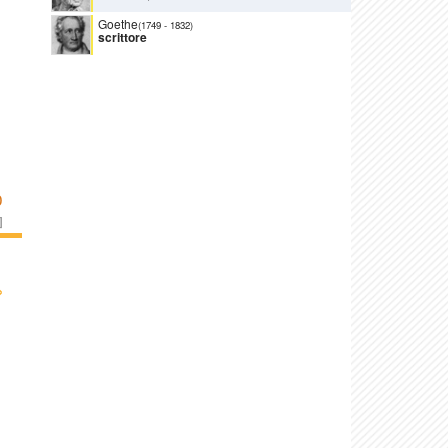
Goethe
(1749
-
1832)
scrittore
O
]
›