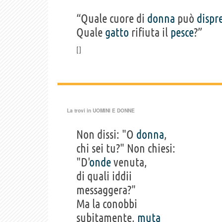
“Quale cuore di
donna
può
dispr
Quale
gatto
rifiuta il
pesce
?”
La trovi in
UOMINI E DONNE
Non dissi: "O
donna
,
chi sei tu?" Non chiesi:
"D'
onde
venuta,
di quali iddii
messaggera?"
Ma la conobbi
subitamente,
muta