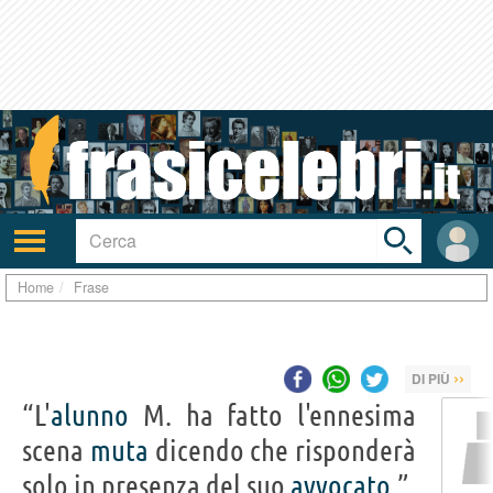
Toggle
search
bar
Attiva/disattiva
User
navigazione
area
Home
Frase
››
DI PIÙ
“L'
alunno
M. ha fatto l'ennesima
scena
muta
dicendo che risponderà
solo in presenza del suo
avvocato
.”