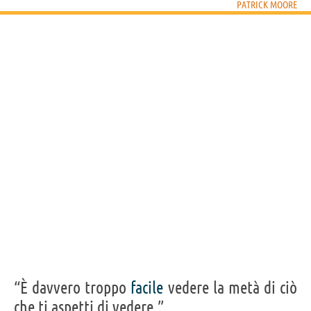
PATRICK MOORE
Condividi
Tweet
Personaggi affini per
PROFESSIONE
CONTENUTI
“È davvero troppo
facile
vedere la metà di ciò
che ti aspetti di vedere.”