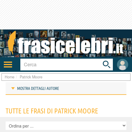
Toggle
search
bar
Attiva/disattiva
User
navigazione
area
Home
Patrick Moore
MOSTRA DETTAGLI AUTORE
Frasi di Patrick Moore
TUTTE LE FRASI DI PATRICK MOORE