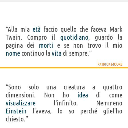
IDENTIKIT E DATI ANAGRAFICI
“Alla mia
età
faccio quello che faceva Mark
Nome
Alfred Patrick
Twain. Compro il
quotidiano
, guardo la
Cognome
Caldwell-Moore
Pseudonimo
Patrick Moore
pagina dei
morti
e se non trovo il mio
Nato
4 marzo 1923 a Pinner
Morto
9 ottobre 2012
nome
continuo la
vita
di sempre.”
Sesso
maschile
Nazionalità
inglese
Professione
astronomo
PATRICK MOORE
Segno zodiacale
Pesci
Frasi, citazioni e aforismi di Patrick Moore
“Sono solo una creatura a quattro
5
IN ITALIANO
dimensioni. Non ho
idea
di come
visualizzare
l'infinito. Nemmeno
Einstein
l'aveva, lo so perché gliel'ho
“È davvero troppo facile vedere la metà di ciò che
chiesto.”
ti aspetti di vedere.”
PATRICK MOORE