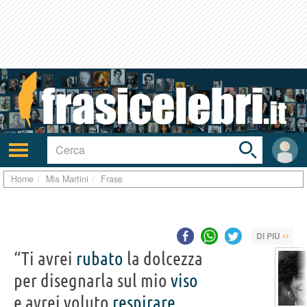
Toggle
search
bar
Attiva/disattiva
User
navigazione
area
Home
Mia Martini
Frase
››
DI PIÙ
“Ti avrei
rubato
la dolcezza
per disegnarla sul mio
viso
e avrei voluto
respirare