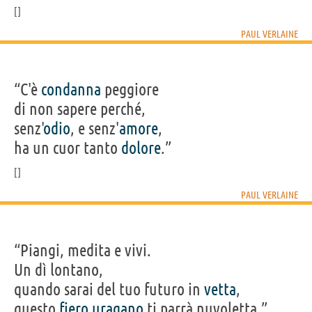
PAUL VERLAINE
“C'è
condanna
peggiore
di non sapere perché,
senz'
odio
, e senz'
amore
,
ha un cuor tanto
dolore
.”
PAUL VERLAINE
“Piangi, medita e vivi.
Un dì lontano,
quando sarai del tuo futuro in
vetta
,
questo
fiero
uragano
ti parrà nuvoletta.”