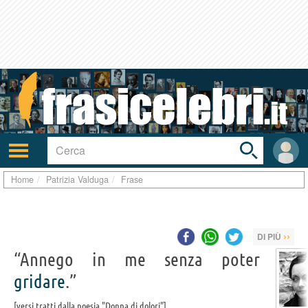
Toggle
search
bar
Attiva/disattiva
User
navigazione
area
Home
Patrizia Valduga
Frase
››
DI PIÙ
“Annego in me senza poter
gridare
.”
versi tratti dalla poesia "Donna di dolori"